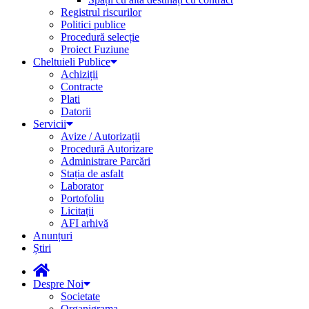
Registrul riscurilor
Politici publice
Procedură selecție
Proiect Fuziune
Cheltuieli Publice
Achiziții
Contracte
Plati
Datorii
Servicii
Avize / Autorizații
Procedură Autorizare
Administrare Parcări
Stația de asfalt
Laborator
Portofoliu
Licitații
AFI arhivă
Anunțuri
Știri
Despre Noi
Societate
Organigrama