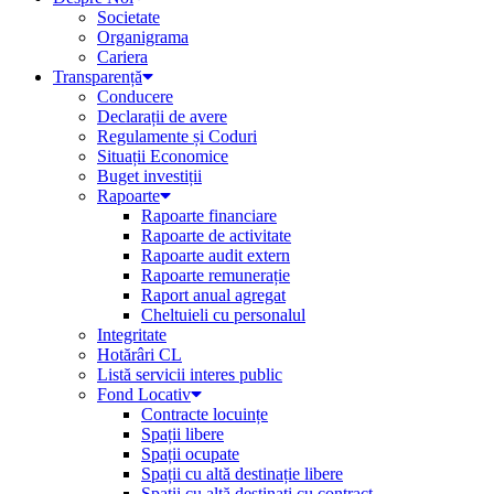
Societate
Organigrama
Cariera
Transparență
Conducere
Declarații de avere
Regulamente și Coduri
Situații Economice
Buget investiții
Rapoarte
Rapoarte financiare
Rapoarte de activitate
Rapoarte audit extern
Rapoarte remunerație
Raport anual agregat
Cheltuieli cu personalul
Integritate
Hotărâri CL
Listă servicii interes public
Fond Locativ
Contracte locuințe
Spații libere
Spații ocupate
Spații cu altă destinație libere
Spații cu altă destinați cu contract