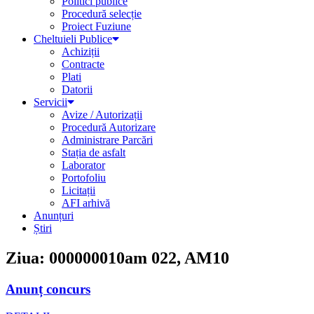
Politici publice
Procedură selecție
Proiect Fuziune
Cheltuieli Publice
Achiziții
Contracte
Plati
Datorii
Servicii
Avize / Autorizații
Procedură Autorizare
Administrare Parcări
Stația de asfalt
Laborator
Portofoliu
Licitații
AFI arhivă
Anunțuri
Știri
Ziua: 000000010am 022, AM10
Anunț concurs