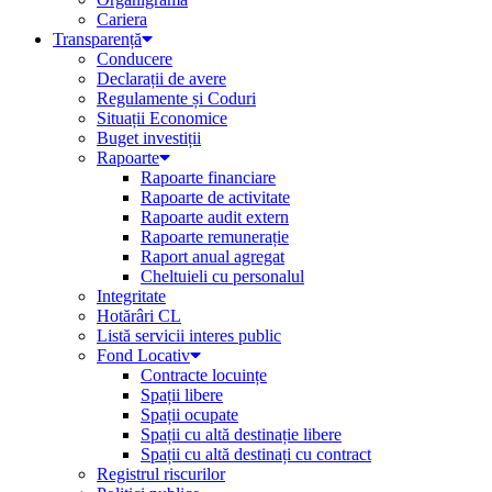
Cariera
Transparență
Conducere
Declarații de avere
Regulamente și Coduri
Situații Economice
Buget investiții
Rapoarte
Rapoarte financiare
Rapoarte de activitate
Rapoarte audit extern
Rapoarte remunerație
Raport anual agregat
Cheltuieli cu personalul
Integritate
Hotărâri CL
Listă servicii interes public
Fond Locativ
Contracte locuințe
Spații libere
Spații ocupate
Spații cu altă destinație libere
Spații cu altă destinați cu contract
Registrul riscurilor