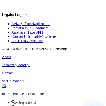
Legături rapide
Avize și Autorizații online
Primăria mun. Constanța
Amenzi și Taxe SPIT
Confort Urban arhivă website
A.F.I. arhivă website
© SC CONFORT URBAN SRL Constanța
Acasă
Termeni și condiții
Contact
Sari la conținut
Deschide
bara
de
Instrumente de accesibilitate
unelte
Mărește textul