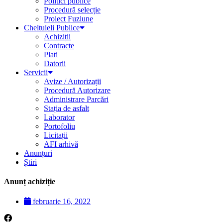
Politici publice
Procedură selecție
Proiect Fuziune
Cheltuieli Publice
Achiziții
Contracte
Plati
Datorii
Servicii
Avize / Autorizații
Procedură Autorizare
Administrare Parcări
Stația de asfalt
Laborator
Portofoliu
Licitații
AFI arhivă
Anunțuri
Știri
Anunț achiziție
februarie 16, 2022