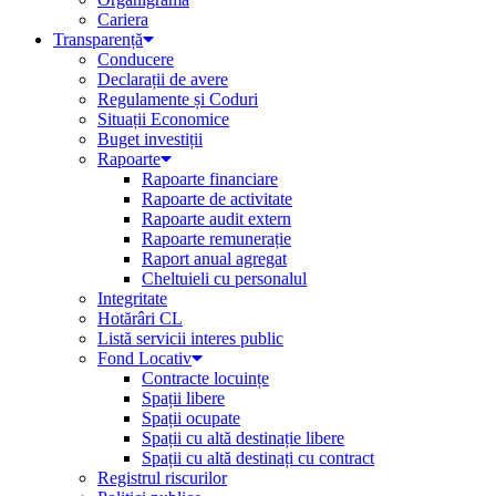
Cariera
Transparență
Conducere
Declarații de avere
Regulamente și Coduri
Situații Economice
Buget investiții
Rapoarte
Rapoarte financiare
Rapoarte de activitate
Rapoarte audit extern
Rapoarte remunerație
Raport anual agregat
Cheltuieli cu personalul
Integritate
Hotărâri CL
Listă servicii interes public
Fond Locativ
Contracte locuințe
Spații libere
Spații ocupate
Spații cu altă destinație libere
Spații cu altă destinați cu contract
Registrul riscurilor