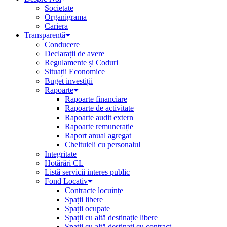
Societate
Organigrama
Cariera
Transparență
Conducere
Declarații de avere
Regulamente și Coduri
Situații Economice
Buget investiții
Rapoarte
Rapoarte financiare
Rapoarte de activitate
Rapoarte audit extern
Rapoarte remunerație
Raport anual agregat
Cheltuieli cu personalul
Integritate
Hotărâri CL
Listă servicii interes public
Fond Locativ
Contracte locuințe
Spații libere
Spații ocupate
Spații cu altă destinație libere
Spații cu altă destinați cu contract