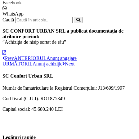
Facebook
WhatsApp
Caută
SC CONFORT URBAN SRL a publicat documentația de
atribuire privind:
”Achiziția de nisip sortat de râu”
Prev
ANTERIORUL
Anunț angajare
URMĂTORIL
Anunț achiziție
Next
SC Confort Urban SRL
Număr de înmatriculare la Registrul Comerțului: J13/699/1997
Cod fiscal (C.U.I): RO1875349
Capital social: 45.680.240 LEI
Legături rapide