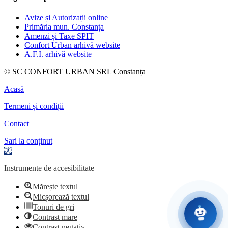
Avize și Autorizații online
Primăria mun. Constanța
Amenzi și Taxe SPIT
Confort Urban arhivă website
A.F.I. arhivă website
© SC CONFORT URBAN SRL Constanța
Acasă
Termeni și condiții
Contact
Sari la conținut
Deschide
bara
de
Instrumente de accesibilitate
unelte
Mărește textul
Micșorează textul
Tonuri de gri
Contrast mare
Contrast negativ