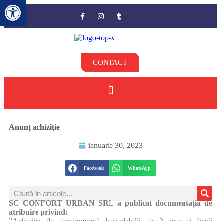
Deschide bara de unelte
CONTACT
Anunț achiziție
ianuarie 30, 2023
Facebook
WhatsApp
SC CONFORT URBAN SRL a publicat documentația de
atribuire privind:
”Achiziția de semiremorcă basculabilă cu 3 axe și benă