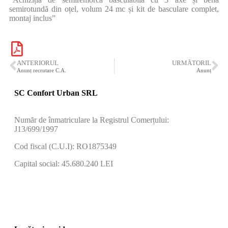
semirotundă din oțel, volum 24 mc și kit de basculare complet,
montaj inclus”
ANTERIORUL
URMĂTORIL
Anunț recrutare C.A.
Anunț
SC Confort Urban SRL
Număr de înmatriculare la Registrul Comerțului:
J13/699/1997
Cod fiscal (C.U.I): RO1875349
Capital social: 45.680.240 LEI