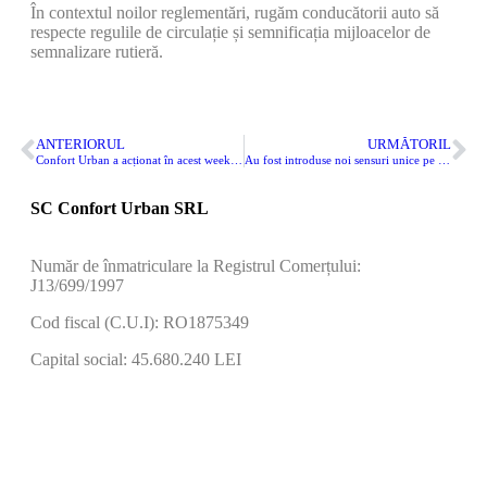
În contextul noilor reglementări, rugăm conducătorii auto să
respecte regulile de circulație și semnificația mijloacelor de
semnalizare rutieră.
ANTERIORUL
URMĂTORIL
Confort Urban a acționat în acest weekend la curățare, remediere și readucerea la forma inițială a mai multor obiective din municipiul Constanța
Au fost introduse noi sensuri unice pe două străzi din zona Dacia
SC Confort Urban SRL
Număr de înmatriculare la Registrul Comerțului:
J13/699/1997
Cod fiscal (C.U.I): RO1875349
Capital social: 45.680.240 LEI