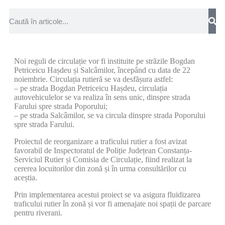
Noi reguli de circulație vor fi instituite pe străzile Bogdan
Petriceicu Hașdeu și Salcâmilor, începând cu data de 22
noiembrie. Circulația rutieră se va desfășura astfel:
– pe strada Bogdan Petriceicu Hașdeu, circulația
autovehiculelor se va realiza în sens unic, dinspre strada
Farului spre strada Poporului;
– pe strada Salcâmilor, se va circula dinspre strada Poporului
spre strada Farului.
Proiectul de reorganizare a traficului rutier a fost avizat
favorabil de Inspectoratul de Poliție Județean Constanța-
Serviciul Rutier și Comisia de Circulație, fiind realizat la
cererea locuitorilor din zonă și în urma consultărilor cu
aceștia.
Prin implementarea acestui proiect se va asigura fluidizarea
traficului rutier în zonă și vor fi amenajate noi spații de parcare
pentru riverani.