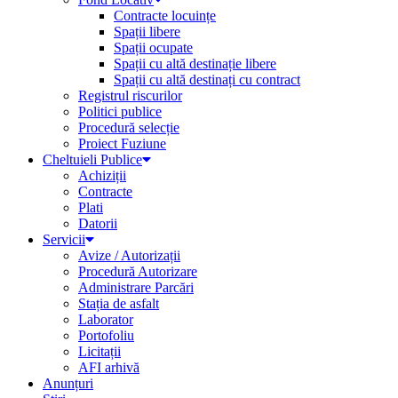
Contracte locuințe
Spații libere
Spații ocupate
Spații cu altă destinație libere
Spații cu altă destinați cu contract
Registrul riscurilor
Politici publice
Procedură selecție
Proiect Fuziune
Cheltuieli Publice
Achiziții
Contracte
Plati
Datorii
Servicii
Avize / Autorizații
Procedură Autorizare
Administrare Parcări
Stația de asfalt
Laborator
Portofoliu
Licitații
AFI arhivă
Anunțuri