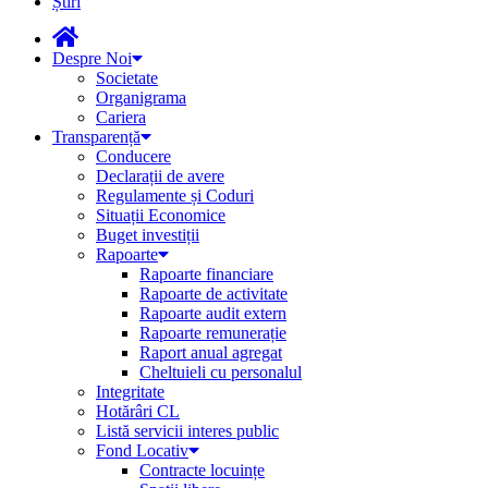
Știri
Despre Noi
Societate
Organigrama
Cariera
Transparență
Conducere
Declarații de avere
Regulamente și Coduri
Situații Economice
Buget investiții
Rapoarte
Rapoarte financiare
Rapoarte de activitate
Rapoarte audit extern
Rapoarte remunerație
Raport anual agregat
Cheltuieli cu personalul
Integritate
Hotărâri CL
Listă servicii interes public
Fond Locativ
Contracte locuințe