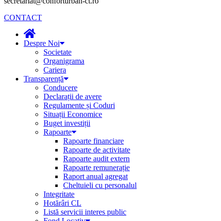
secretariat@conforturban-ct.ro
CONTACT
Despre Noi
Societate
Organigrama
Cariera
Transparență
Conducere
Declarații de avere
Regulamente și Coduri
Situații Economice
Buget investiții
Rapoarte
Rapoarte financiare
Rapoarte de activitate
Rapoarte audit extern
Rapoarte remunerație
Raport anual agregat
Cheltuieli cu personalul
Integritate
Hotărâri CL
Listă servicii interes public
Fond Locativ