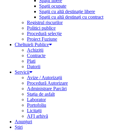
Spații libere
Spații ocupate
Spații cu altă destinație libere
Spații cu altă destinați cu contract
Registrul riscurilor
Politici publice
Procedură selecție
Proiect Fuziune
Cheltuieli Publice
Achiziții
Contracte
Plati
Datorii
Servicii
Avize / Autorizații
Procedură Autorizare
Administrare Parcări
Stația de asfalt
Laborator
Portofoliu
Licitații
AFI arhivă
Anunțuri
Știri