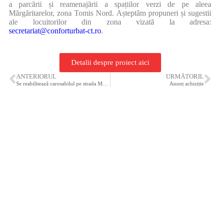
a parcării și reamenajării a spațiilor verzi de pe aleea
Mărgăritarelor, zona Tomis Nord. Așteptăm propuneri și sugestii
ale locuitorilor din zona vizată la adresa:
secretariat@conforturbat-ct.ro
.
Detalii despre proiect aici
ANTERIORUL
URMĂTORIL
Se reabilitează carosabilul pe strada Mureșului din cartierul Palas
Anunț achiziție
SC Confort Urban SRL
Număr de înmatriculare la Registrul
Comerțului: J13/699/1997
Cod fiscal (C.U.I): RO1875349
Capital social: 45.680.240 LEI
Legături rapide