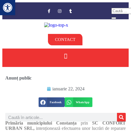
Deschide bara de unelte
CONTACT
Anunț public
ianuarie 22, 2024
Facebook
WhatsApp
Primăria municipiului Constanța
prin
SC CONFORT
URBAN SRL,
intenționează efectuarea unor lucrări de reparare