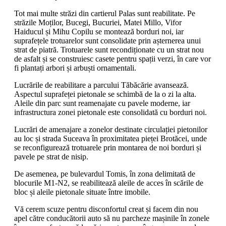
Tot mai multe străzi din cartierul Palas sunt reabilitate. Pe
străzile Moților, Bucegi, Bucuriei, Matei Millo, Vifor
Haiducul și Mihu Copilu se montează borduri noi, iar
suprafețele trotuarelor sunt consolidate prin așternerea unui
strat de piatră. Trotuarele sunt recondiționate cu un strat nou
de asfalt și se construiesc casete pentru spații verzi, în care vor
fi plantați arbori și arbuști ornamentali.
Lucrările de reabilitare a parcului Tăbăcărie avansează.
Aspectul suprafeței pietonale se schimbă de la o zi la alta.
Aleile din parc sunt reamenajate cu pavele moderne, iar
infrastructura zonei pietonale este consolidată cu borduri noi.
Lucrări de amenajare a zonelor destinate circulației pietonilor
au loc și strada Suceava în proximitatea pieței Brotăcei, unde
se reconfigurează trotuarele prin montarea de noi borduri și
pavele pe strat de nisip.
De asemenea, pe bulevardul Tomis, în zona delimitată de
blocurile M1-N2, se reabilitează aleile de acces în scările de
bloc și aleile pietonale situate între imobile.
Vă cerem scuze pentru disconfortul creat și facem din nou
apel către conducătorii auto să nu parcheze mașinile în zonele