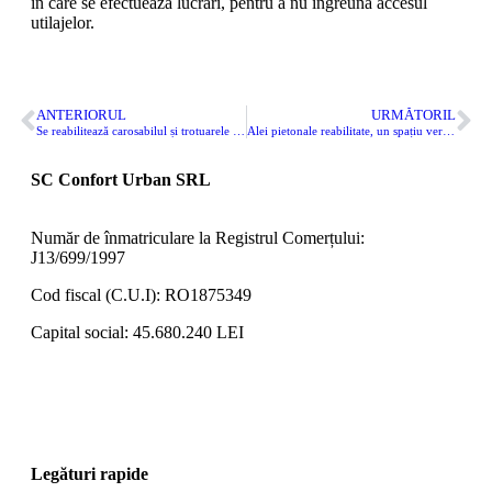
în care se efectuează lucrări, pentru a nu îngreuna accesul
utilajelor.
ANTERIORUL
URMĂTORIL
Se reabilitează carosabilul și trotuarele pe strada Mihu Copilu din cartierul Palas. Lucrările se desfășoară cu restricții totale de trafic rutier
Alei pietonale reabilitate, un spațiu verde generos și mobilier urban modern în cel mai mare spațiu de recreere din orașul nostru
SC Confort Urban SRL
Număr de înmatriculare la Registrul Comerțului:
J13/699/1997
Cod fiscal (C.U.I): RO1875349
Capital social: 45.680.240 LEI
Legături rapide