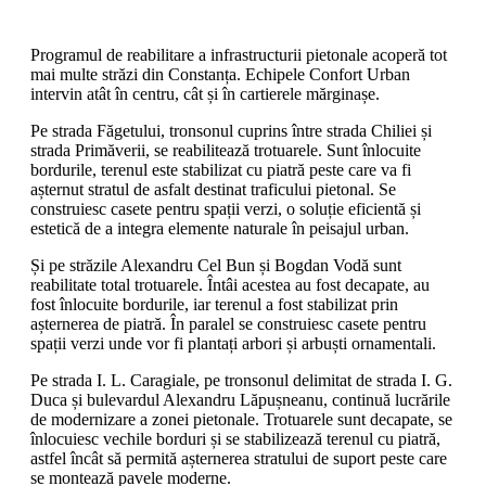
Programul de reabilitare a infrastructurii pietonale acoperă tot
mai multe străzi din Constanța. Echipele Confort Urban
intervin atât în centru, cât și în cartierele mărginașe.
Pe strada Făgetului, tronsonul cuprins între strada Chiliei și
strada Primăverii, se reabilitează trotuarele. Sunt înlocuite
bordurile, terenul este stabilizat cu piatră peste care va fi
așternut stratul de asfalt destinat traficului pietonal. Se
construiesc casete pentru spații verzi, o soluție eficientă și
estetică de a integra elemente naturale în peisajul urban.
Și pe străzile Alexandru Cel Bun și Bogdan Vodă sunt
reabilitate total trotuarele. Întâi acestea au fost decapate, au
fost înlocuite bordurile, iar terenul a fost stabilizat prin
așternerea de piatră. În paralel se construiesc casete pentru
spații verzi unde vor fi plantați arbori și arbuști ornamentali.
Pe strada I. L. Caragiale, pe tronsonul delimitat de strada I. G.
Duca și bulevardul Alexandru Lăpușneanu, continuă lucrările
de modernizare a zonei pietonale. Trotuarele sunt decapate, se
înlocuiesc vechile borduri și se stabilizează terenul cu piatră,
astfel încât să permită așternerea stratului de suport peste care
se montează pavele moderne.