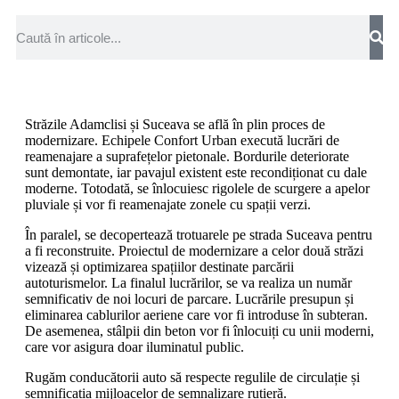
Străzile Adamclisi și Suceava se află în plin proces de
modernizare. Echipele Confort Urban execută lucrări de
reamenajare a suprafețelor pietonale. Bordurile deteriorate
sunt demontate, iar pavajul existent este recondiționat cu dale
moderne. Totodată, se înlocuiesc rigolele de scurgere a apelor
pluviale și vor fi reamenajate zonele cu spații verzi.
În paralel, se decopertează trotuarele pe strada Suceava pentru
a fi reconstruite. Proiectul de modernizare a celor două străzi
vizează și optimizarea spațiilor destinate parcării
autoturismelor. La finalul lucrărilor, se va realiza un număr
semnificativ de noi locuri de parcare. Lucrările presupun și
eliminarea cablurilor aeriene care vor fi introduse în subteran.
De asemenea, stâlpii din beton vor fi înlocuiți cu unii moderni,
care vor asigura doar iluminatul public.
Rugăm conducătorii auto să respecte regulile de circulație și
semnificația mijloacelor de semnalizare rutieră.