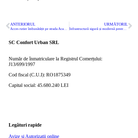
ANTERIORUL
URMĂTORIL
Acces rutier îmbunătățit pe strada Acad. Petre T. Frangopol din cartierul Universitate
Infrastructură sigură și modernă pentru locuitorii orașului
SC Confort Urban SRL
Număr de înmatriculare la Registrul Comerțului:
J13/699/1997
Cod fiscal (C.U.I): RO1875349
Capital social: 45.680.240 LEI
Legături rapide
Avize și Autorizații online