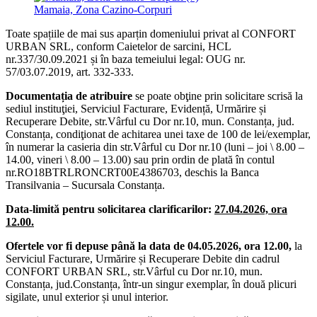
Mamaia, Zona Cazino-Corpuri
Toate spațiile de mai sus aparțin domeniului privat al CONFORT
URBAN SRL, conform Caietelor de sarcini, HCL
nr.337/30.09.2021 și în baza temeiului legal: OUG nr.
57/03.07.2019, art. 332-333.
Documentația de atribuire
se poate obţine prin solicitare scrisă la
sediul instituţiei, Serviciul Facturare, Evidență, Urmărire și
Recuperare Debite, str.Vârful cu Dor nr.10, mun. Constanța, jud.
Constanța, condiţionat de achitarea unei taxe de 100 de lei/exemplar,
în numerar la casieria din str.Vârful cu Dor nr.10 (luni – joi \ 8.00 –
14.00, vineri \ 8.00 – 13.00) sau prin ordin de plată în contul
nr.RO18BTRLRONCRT00E4386703, deschis la Banca
Transilvania – Sucursala Constanța.
Data-limită pentru solicitarea clarificarilor:
27.04.2026, ora
12.00.
Ofertele vor fi depuse până la data de 04.05.2026, ora 12.00,
la
Serviciul Facturare, Urmărire și Recuperare Debite din cadrul
CONFORT URBAN SRL, str.Vârful cu Dor nr.10, mun.
Constanța, jud.Constanța, într-un singur exemplar, în două plicuri
sigilate, unul exterior și unul interior.