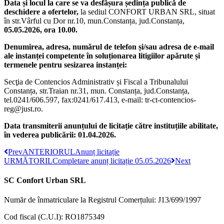
Data și locul la care se va desfășura ședința publică de
deschidere a ofertelor,
la sediul CONFORT URBAN SRL, situat
în str.Vârful cu Dor nr.10, mun.Constanța, jud.Constanța,
05.05.2026, ora 10.00.
Denumirea, adresa, numărul de telefon și/sau adresa de e-mail
ale instanței competente în soluționarea litigiilor apărute și
termenele pentru sesizarea instanței:
Secţia de Contencios Administrativ și Fiscal a Tribunalului
Constanța, str.Traian nr.31, mun. Constanța, jud.Constanța,
tel.0241/606.597, fax:0241/617.413, e-mail: tr-ct-contencios-
reg@just.ro.
Data transmiterii anunțului de licitație către instituțiile abilitate,
în vederea publicării: 01.04.2026.
Prev
ANTERIORUL
Anunț licitație
URMĂTORIL
Completare anunț licitație 05.05.2026
Next
SC Confort Urban SRL
Număr de înmatriculare la Registrul Comerțului: J13/699/1997
Cod fiscal (C.U.I): RO1875349