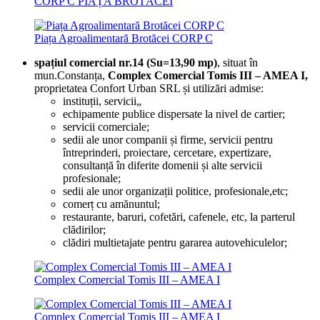
CORP C PIAȚA BROTĂCEI
Piața Agroalimentară Brotăcei CORP C
spațiul comercial nr.14 (Su=13,90 mp)
, situat în
mun.Constanța,
Complex Comercial Tomis III – AMEA I,
proprietatea Confort Urban SRL și utilizări admise:
instituții, servicii„
echipamente publice dispersate la nivel de cartier;
servicii comerciale;
sedii ale unor companii și firme, servicii pentru
întreprinderi, proiectare, cercetare, expertizare,
consultanță în diferite domenii și alte servicii
profesionale;
sedii ale unor organizații politice, profesionale,etc;
comerț cu amănuntul;
restaurante, baruri, cofetări, cafenele, etc, la parterul
clădirilor;
clădiri multietajate pentru gararea autovehiculelor;
Complex Comercial Tomis III – AMEA I
Complex Comercial Tomis III – AMEA I