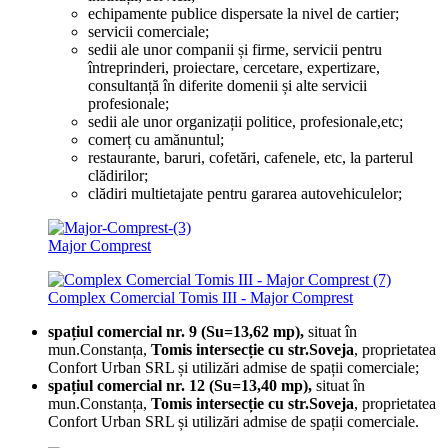
echipamente publice dispersate la nivel de cartier;
servicii comerciale;
sedii ale unor companii și firme, servicii pentru
întreprinderi, proiectare, cercetare, expertizare,
consultanță în diferite domenii și alte servicii
profesionale;
sedii ale unor organizații politice, profesionale,etc;
comerț cu amănuntul;
restaurante, baruri, cofetări, cafenele, etc, la parterul
clădirilor;
clădiri multietajate pentru gararea autovehiculelor;
Major Comprest
Complex Comercial Tomis III - Major Comprest
spațiul comercial nr. 9 (Su=13,62 mp),
situat în
mun.Constanța,
Tomis intersecție cu str.Soveja
, proprietatea
Confort Urban SRL și utilizări admise de spații comerciale;
spațiul comercial nr. 12 (Su=13,40 mp),
situat în
mun.Constanța,
Tomis intersecție cu str.Soveja
, proprietatea
Confort Urban SRL și utilizări admise de spații comerciale.