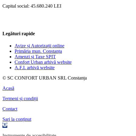
Capital social: 45.680.240 LEI
Legături rapide
Avize și Autorizații online
Primăria mun. Constanța
Amenzi și Taxe SPIT
Confort Urban arhivă website
A.F.I. arhivă website
© SC CONFORT URBAN SRL Constanța
Acasă
Termeni și condiții
Contact
Sari la conținut
Deschide
bara
de
Instrumente de accesibilitate