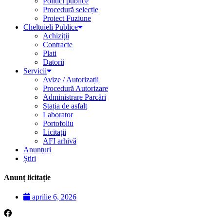
Politici publice
Procedură selecție
Proiect Fuziune
Cheltuieli Publice
Achiziții
Contracte
Plati
Datorii
Servicii
Avize / Autorizații
Procedură Autorizare
Administrare Parcări
Stația de asfalt
Laborator
Portofoliu
Licitații
AFI arhivă
Anunțuri
Știri
Anunț licitație
aprilie 6, 2026