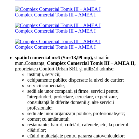
Complex Comercial Tomis III – AMEA I
Complex Comercial Tomis III – AMEA I
Complex Comercial Tomis III – AMEA I
spațiul comercial nr.6 (Su=13,99 mp),
situat în
mun.Constanța,
Complex Comercial Tomis III – AMEA II,
proprietatea Confort Urban SRL și utilizări admise:
instituții, servicii;
echipamente publice dispersate la nivel de cartier;
servicii comerciale;
sedii ale unor companii și firme, servicii pentru
întreprinderi, proiectare, cercetare, expertizare,
consultanță în diferite domenii și alte servicii
profesionale;
sedii ale unor organizații politice, profesionale,etc;
comerț cu amănuntul;
restaurante, baruri, cofetări, cafenele, etc, la parterul
clădirilor;
clădiri multietajate pentru gararea autovehiculelor;