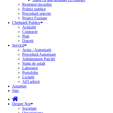
Registrul riscurilor
Politici publice
Procedură selecție
Proiect Fuziune
Cheltuieli Publice
Achiziții
Contracte
Plati
Datorii
Servicii
Avize / Autorizații
Procedură Autorizare
Administrare Parcări
Stația de asfalt
Laborator
Portofoliu
Licitații
AFI arhivă
Anunțuri
Știri
Despre Noi
Societate
Organigrama