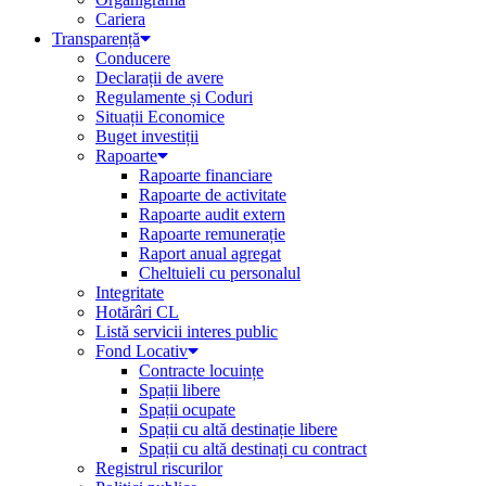
Cariera
Transparență
Conducere
Declarații de avere
Regulamente și Coduri
Situații Economice
Buget investiții
Rapoarte
Rapoarte financiare
Rapoarte de activitate
Rapoarte audit extern
Rapoarte remunerație
Raport anual agregat
Cheltuieli cu personalul
Integritate
Hotărâri CL
Listă servicii interes public
Fond Locativ
Contracte locuințe
Spații libere
Spații ocupate
Spații cu altă destinație libere
Spații cu altă destinați cu contract
Registrul riscurilor