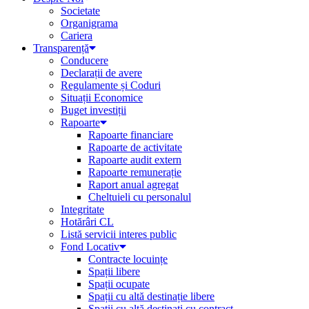
Societate
Organigrama
Cariera
Transparență
Conducere
Declarații de avere
Regulamente și Coduri
Situații Economice
Buget investiții
Rapoarte
Rapoarte financiare
Rapoarte de activitate
Rapoarte audit extern
Rapoarte remunerație
Raport anual agregat
Cheltuieli cu personalul
Integritate
Hotărâri CL
Listă servicii interes public
Fond Locativ
Contracte locuințe
Spații libere
Spații ocupate
Spații cu altă destinație libere
Spații cu altă destinați cu contract