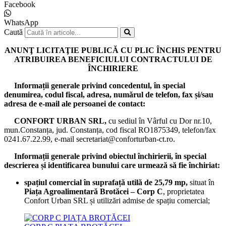
Facebook
WhatsApp
Caută
ANUNŢ LICITAŢIE PUBLICĂ CU PLIC ÎNCHIS PENTRU
ATRIBUIREA BENEFICIULUI CONTRACTULUI DE
ÎNCHIRIERE
Informații generale privind concedentul, în special
denumirea, codul fiscal, adresa, numărul de telefon, fax și/sau
adresa de e-mail ale persoanei de contact:
CONFORT URBAN SRL,
cu sediul în Vârful cu Dor nr.10,
mun.Constanța, jud. Constanța, cod fiscal RO1875349, telefon/fax
0241.67.22.99, e-mail secretariat@conforturban-ct.ro.
Informații generale privind obiectul închirierii, în special
descrierea și identificarea bunului care urmează să fie închiriat:
spațiul comercial în suprafață utilă de 25,79 mp,
situat în
Piața Agroalimentară Brotăcei – Corp C
, proprietatea
Confort Urban SRL și utilizări admise de spațiu comercial;