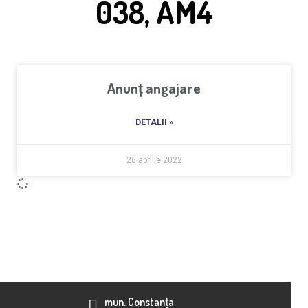
038, AM4
Anunț angajare
DETALII »
26 aprilie 2022
mun. Constanța