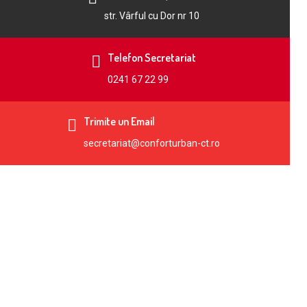
str. Vârful cu Dor nr 10
Telefon Secretariat
0241 67 22 99
Trimite un Email
secretariat@conforturban-ct.ro
SC Confort Urban SRL