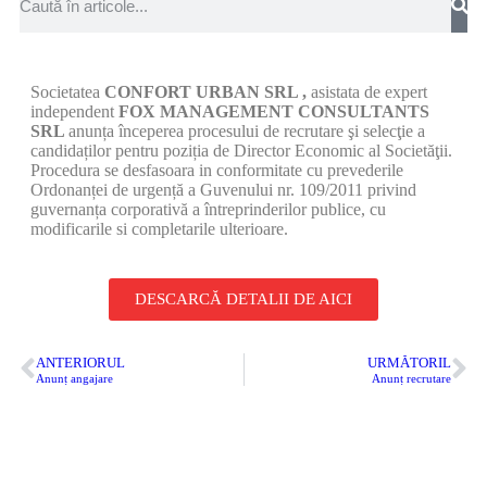
Societatea
CONFORT URBAN SRL ,
asistata de expert
independent
FOX
MANAGEMENT CONSULTANTS
SRL
anunța începerea procesului de recrutare şi selecţie a
candidaților pentru poziția de Director Economic al Societăţii.
Procedura se desfasoara in conformitate cu prevederile
Ordonanței de urgență a Guvenului nr. 109/2011 privind
guvernanța corporativă a întreprinderilor publice, cu
modificarile si completarile ulterioare.
DESCARCĂ DETALII DE AICI
ANTERIORUL
URMĂTORIL
Anunț angajare
Anunț recrutare
SC Confort Urban SRL