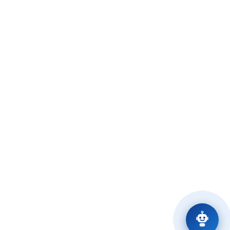
Număr de înmatriculare la Registrul
Comerțului: J13/699/1997
Cod fiscal (C.U.I): RO1875349
Capital social: 45.680.240 LEI
Legături rapide
Avize și Autorizații online
Primăria mun. Constanța
Amenzi și Taxe SPIT
Confort Urban arhivă website
A.F.I. arhivă website
Contact
Termeni și condiții