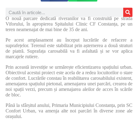
O nouă parcare dedicată riveranilor va fi construită pe strada
Viforului, în apropierea Spitalului Clinic CF Constanța, pe un
teren neamenajat de mai bine de 35 de ani.
Pe acest amplasament au început lucrările de refacere a
suprafețelor. Terenul este stabilizat prin așternerea a două straturi
de piatră. Suprafața carosabilă va fi asfaltată și se vor aplica
marcajele rutiere.
Prin această investiție se urmărește eficientizarea spațiului urban.
Obiectivul acestui proiect este acela de a redea locuitorilor o stare
de confort. Lucrările constau în reabilitarea carosabilului existent,
amenajarea spațiului pietonal, amenajarea unei parcări, crearea de
noi spații verzi, precum și amenajarea aleilor de acces în scările
de bloc.
Până la sfârșitul anului, Primaria Municipiului Constanța, prin SC
Confort Urban, va amenja alte noi parcări în diverse zone ale
orașului.