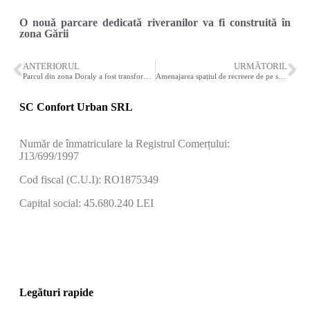
O nouă parcare dedicată riveranilor va fi construită în
zona Gării
ANTERIORUL
URMĂTORIL
Parcul din zona Doraly a fost transformat într-un spațiu de recreere modern
Amenajarea spațiul de recreere de pe strada Progresului a fost finalizată
SC Confort Urban SRL
Număr de înmatriculare la Registrul Comerțului:
J13/699/1997
Cod fiscal (C.U.I): RO1875349
Capital social: 45.680.240 LEI
Legături rapide