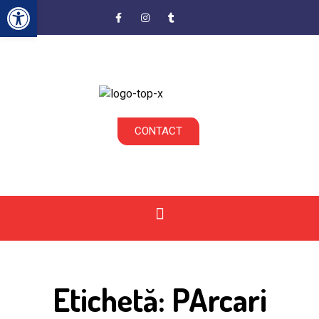
Deschide bara de unelte
CONTACT
Etichetă: PArcari