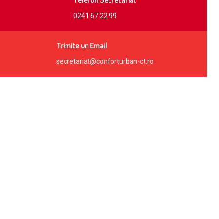
0241 67 22 99
Trimite un Email
secretariat@conforturban-ct.ro
SC Confort Urban SRL
Număr de înmatriculare la Registrul
Comerțului: J13/699/1997
Cod fiscal (C.U.I): RO1875349